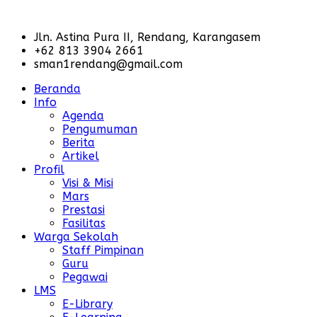
Jln. Astina Pura II, Rendang, Karangasem
+62 813 3904 2661
sman1rendang@gmail.com
Beranda
Info
Agenda
Pengumuman
Berita
Artikel
Profil
Visi & Misi
Mars
Prestasi
Fasilitas
Warga Sekolah
Staff Pimpinan
Guru
Pegawai
LMS
E-Library