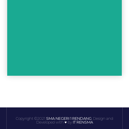
BBU
Bahasa dan Budaya
Unduh SKL
Copyright ©2021
SMA NEGERI 1 RENDANG
. Design and
Developed with ♥ by
IT RENSMA