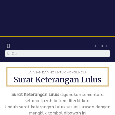
WARGA SEKOLAH
PROGRAM INOVATIF
PPDB 2023
LAYANAN DARING UNTUK MENGUNDUH
Surat Keterangan Lulus
Surat Keterangan Lulus
digunakan sementara
selama Ijazah belum diterbitkan.
Unduh surat keterangan lulus sesuai jurusan dengan
mengklik tombol dibawah ini