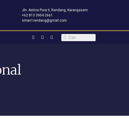
Jln. Astina Pura II, Rendang, Karangasem
+62 813 3904 2661
sman1rendang@gmail.com
onal