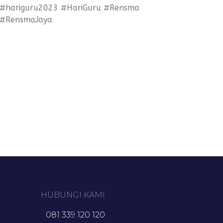
#hariguru2023 #HariGuru #Rensma
#RensmaJaya
HUBUNGI KAMI
081 339 120 120