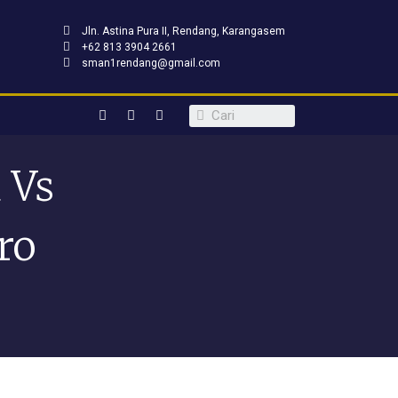
Jln. Astina Pura II, Rendang, Karangasem
+62 813 3904 2661
sman1rendang@gmail.com
 Vs
Pro